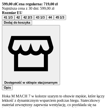
599,00
zł
Cena regularna:
719,00
zł
Najniższa cena z 30 dni:
599,00
zł
Rozmiar EU
41 1/3
42
42 2/3
43 1/3
44
45 1/3
Dodaj do koszyka
Dostępność w sklepie stacjonarnym
Opis
Hoka M MACH 7 w kolorze szarym to obuwie męskie, które łączy
lekkość z dynamicznym wsparciem podczas biegu. Siateczkowy
materiał zewnętrzny zapewnia wentylację, co przekłada się na