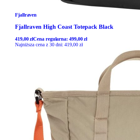
Fjallraven
Fjallraven High Coast Totepack Black
419,00
zł
Cena regularna:
499,00
zł
Najniższa cena z 30 dni:
419,00
zł