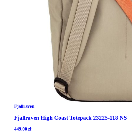
Fjallraven
Fjallraven High Coast Totepack 23225-118 NS
449,00
zł