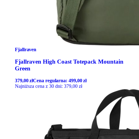
Fjallraven
Fjallraven High Coast Totepack Mountain
Green
379,00
zł
Cena regularna:
499,00
zł
Najniższa cena z 30 dni:
379,00
zł