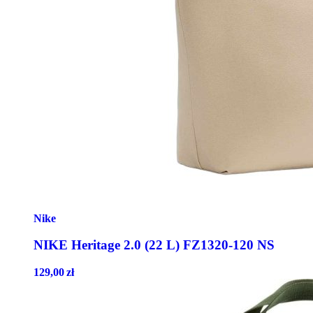
Nike
NIKE Heritage 2.0 (22 L) FZ1320-120 NS
129,00
zł