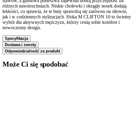
stawów, a gumowa podeszwa zapewnia dobrą przyczepność na
różnych nawierzchniach. Niskie cholewki i okrągły nosek dodają
lekkości, co sprawia, że te buty sprawdzą się zarówno na siłowni,
jak i w codziennych stylizacjach. Hoka M CLIFTON 10 to świetny
wybór dla aktywnych mężczyzn, którzy cenią sobie komfort i
nowoczesny design.
Specyfikacja
Dostawa i zwroty
Odpowiedzialność za produkt
Może Ci się spodobać