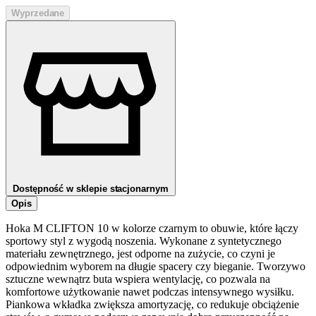
Wyprzedane
Dostępność w sklepie stacjonarnym
Opis
Hoka M CLIFTON 10 w kolorze czarnym to obuwie, które łączy
sportowy styl z wygodą noszenia. Wykonane z syntetycznego
materiału zewnętrznego, jest odporne na zużycie, co czyni je
odpowiednim wyborem na długie spacery czy bieganie. Tworzywo
sztuczne wewnątrz buta wspiera wentylację, co pozwala na
komfortowe użytkowanie nawet podczas intensywnego wysiłku.
Piankowa wkładka zwiększa amortyzację, co redukuje obciążenie