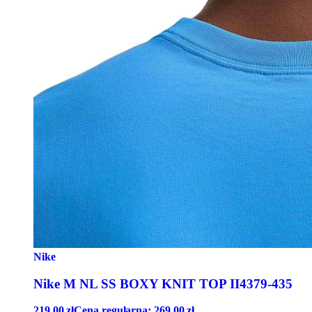
Nike
Nike M NL SS BOXY KNIT TOP II4379-435
219,00
zł
Cena regularna:
269,00
zł