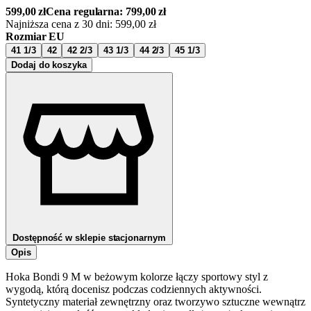
599,00
zł
Cena regularna:
799,00
zł
Najniższa cena z 30 dni:
599,00
zł
Rozmiar EU
41 1/3
42
42 2/3
43 1/3
44 2/3
45 1/3
Dodaj do koszyka
Dostępność w sklepie stacjonarnym
Opis
Hoka Bondi 9 M w beżowym kolorze łączy sportowy styl z
wygodą, którą docenisz podczas codziennych aktywności.
Syntetyczny materiał zewnętrzny oraz tworzywo sztuczne wewnątrz