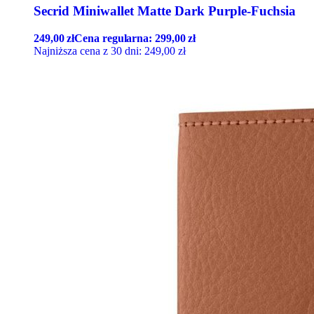
Secrid Miniwallet Matte Dark Purple-Fuchsia
249,00
zł
Cena regularna:
299,00
zł
Najniższa cena z 30 dni:
249,00
zł