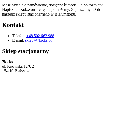
Masz pytanie o zamówienie, dostępność modelu albo rozmiar?
Napisz lub zadzwoń – chętnie pomożemy. Zapraszamy też do
naszego sklepu stacjonarnego w Białymstoku.
Kontakt
Telefon:
+48 502 662 988
E-mail:
sklep@7kicks.pl
Sklep stacjonarny
7kicks
ul. Kijowska 12/U2
15-410 Białystok