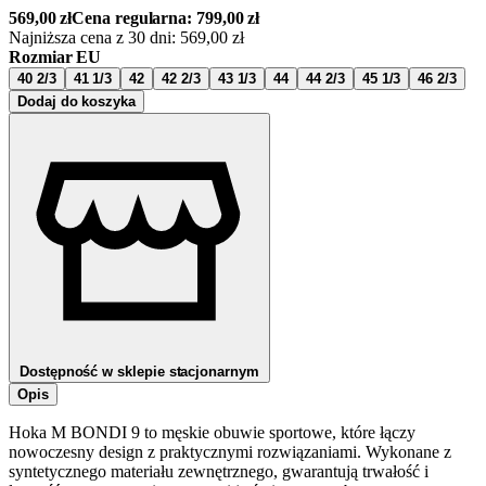
569,00
zł
Cena regularna:
799,00
zł
Najniższa cena z 30 dni:
569,00
zł
Rozmiar EU
40 2/3
41 1/3
42
42 2/3
43 1/3
44
44 2/3
45 1/3
46 2/3
Dodaj do koszyka
Dostępność w sklepie stacjonarnym
Opis
Hoka M BONDI 9 to męskie obuwie sportowe, które łączy
nowoczesny design z praktycznymi rozwiązaniami. Wykonane z
syntetycznego materiału zewnętrznego, gwarantują trwałość i