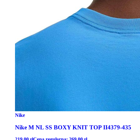
Nike
Nike M NL SS BOXY KNIT TOP II4379-435
219,00
zł
Cena regularna:
269,00
zł