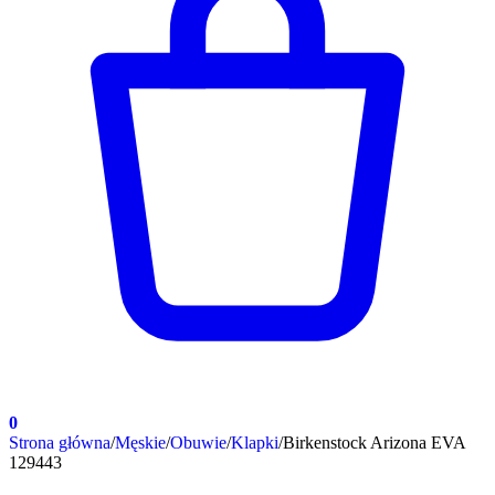
0
Strona główna
/
Męskie
/
Obuwie
/
Klapki
/
Birkenstock Arizona EVA
129443