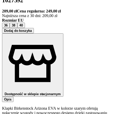
1027592
209,00
zł
Cena regularna:
249,00
zł
Najniższa cena z 30 dni:
209,00
zł
Rozmiar EU
36
38
40
Dodaj do koszyka
Dostępność w sklepie stacjonarnym
Opis
Klapki Birkenstock Arizona EVA w kolorze szarym oferują
połączenie wygody i nowoczesnego designu dzięki zastosowaniu