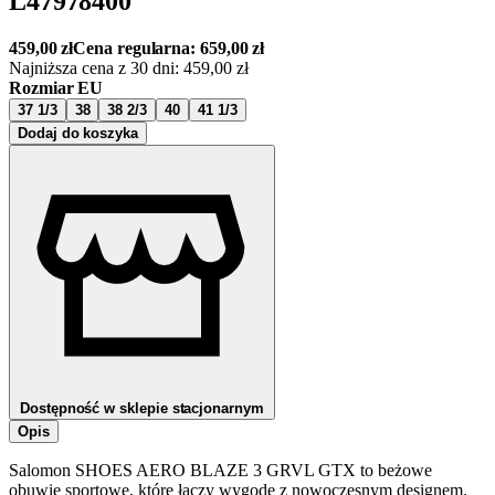
L47978400
459,00
zł
Cena regularna:
659,00
zł
Najniższa cena z 30 dni:
459,00
zł
Rozmiar EU
37 1/3
38
38 2/3
40
41 1/3
Dodaj do koszyka
Dostępność w sklepie stacjonarnym
Opis
Salomon SHOES AERO BLAZE 3 GRVL GTX to beżowe
obuwie sportowe, które łączy wygodę z nowoczesnym designem.