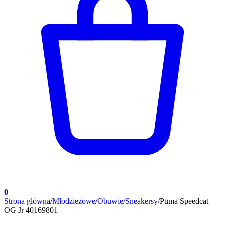
0
Strona główna
/
Młodzieżowe
/
Obuwie
/
Sneakersy
/
Puma Speedcat
OG Jr 40169801