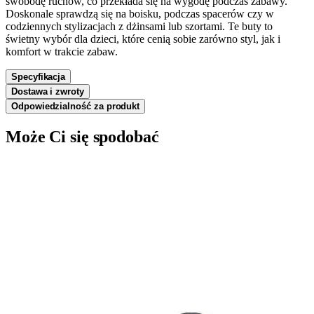
swobodę ruchów, co przekłada się na wygodę podczas zabawy.
Doskonale sprawdzą się na boisku, podczas spacerów czy w
codziennych stylizacjach z dżinsami lub szortami. Te buty to
świetny wybór dla dzieci, które cenią sobie zarówno styl, jak i
komfort w trakcie zabaw.
Specyfikacja
Dostawa i zwroty
Odpowiedzialność za produkt
Może Ci się spodobać