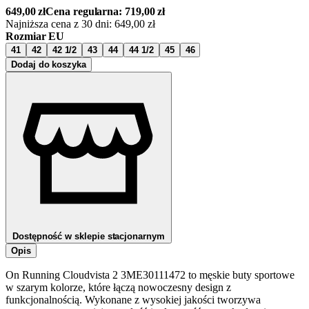
649,00
zł
Cena regularna:
719,00
zł
Najniższa cena z 30 dni:
649,00
zł
Rozmiar EU
41
42
42 1/2
43
44
44 1/2
45
46
Dodaj do koszyka
Dostępność w sklepie stacjonarnym
Opis
On Running Cloudvista 2 3ME30111472 to męskie buty sportowe
w szarym kolorze, które łączą nowoczesny design z
funkcjonalnością. Wykonane z wysokiej jakości tworzywa