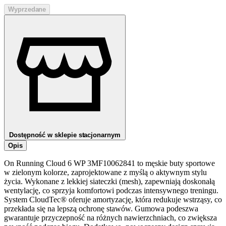
Wyprzedane
Dostępność w sklepie stacjonarnym
Opis
On Running Cloud 6 WP 3MF10062841 to męskie buty sportowe
w zielonym kolorze, zaprojektowane z myślą o aktywnym stylu
życia. Wykonane z lekkiej siateczki (mesh), zapewniają doskonałą
wentylację, co sprzyja komfortowi podczas intensywnego treningu.
System CloudTec® oferuje amortyzację, która redukuje wstrząsy, co
przekłada się na lepszą ochronę stawów. Gumowa podeszwa
gwarantuje przyczepność na różnych nawierzchniach, co zwiększa