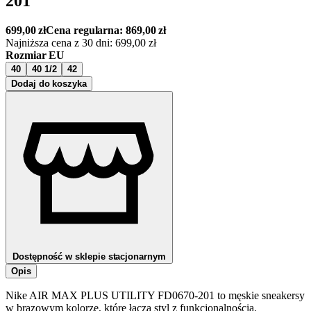
201
699,00
zł
Cena regularna:
869,00
zł
Najniższa cena z 30 dni:
699,00
zł
Rozmiar EU
40
40 1/2
42
Dodaj do koszyka
Dostępność w sklepie stacjonarnym
Opis
Nike AIR MAX PLUS UTILITY FD0670-201 to męskie sneakersy
w brązowym kolorze, które łączą styl z funkcjonalnością.