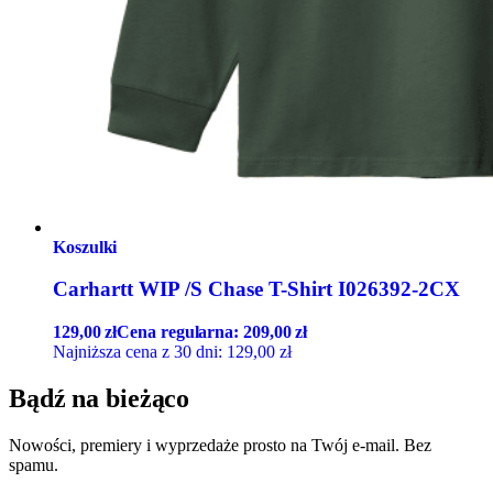
Koszulki
Carhartt WIP /S Chase T-Shirt I026392-2CX
129,00
zł
Cena regularna:
209,00
zł
Najniższa cena z 30 dni:
129,00
zł
Bądź na bieżąco
Nowości, premiery i wyprzedaże prosto na Twój e-mail. Bez
spamu.