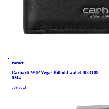
Portfele
Carhartt WIP Vegas Billfold wallet I033108-
0M4
309,00
zł