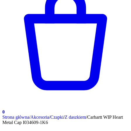
0
Strona główna
/
Akcesoria
/
Czapki
/
Z daszkiem
/
Carhartt WIP Heart
Metal Cap I034609-1K6