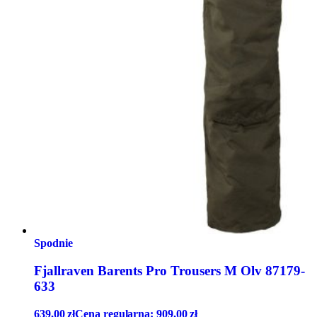
Spodnie
Fjallraven Barents Pro Trousers M Olv 87179-
633
639,00
zł
Cena regularna:
909,00
zł