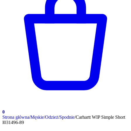
0
Strona główna
/
Męskie
/
Odzież
/
Spodnie
/
Carhartt WIP Simple Short
I031496-89