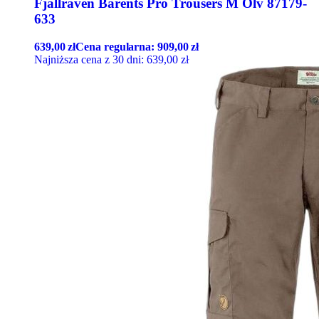
Fjallraven Barents Pro Trousers M Olv 87179-
633
639,00
zł
Cena regularna:
909,00
zł
Najniższa cena z 30 dni:
639,00
zł