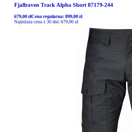
Fjallraven Track Alpha Short 87179-244
679,00
zł
Cena regularna:
899,00
zł
Najniższa cena z 30 dni:
679,00
zł