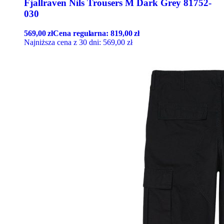
Fjallraven Nils Trousers M Dark Grey 81752-
030
569,00
zł
Cena regularna:
819,00
zł
Najniższa cena z 30 dni:
569,00
zł