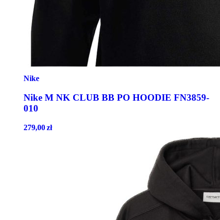
Nike
Nike M NK CLUB BB PO HOODIE FN3859-
010
279,00
zł