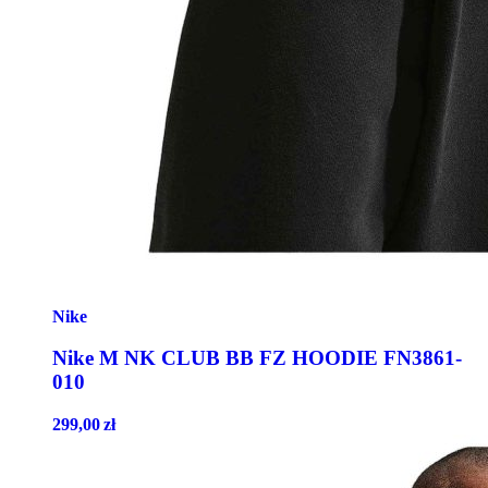
Nike
Nike M NK CLUB BB FZ HOODIE FN3861-
010
299,00
zł