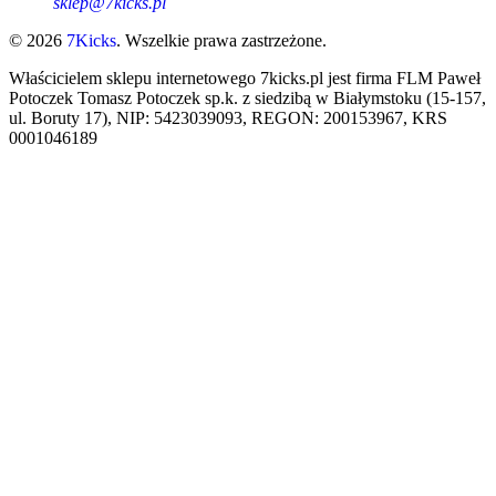
sklep@7kicks.pl
© 2026
7Kicks
. Wszelkie prawa zastrzeżone.
Właścicielem sklepu internetowego 7kicks.pl jest firma FLM Paweł
Potoczek Tomasz Potoczek sp.k. z siedzibą w Białymstoku (15-157,
ul. Boruty 17), NIP: 5423039093, REGON: 200153967, KRS
0001046189