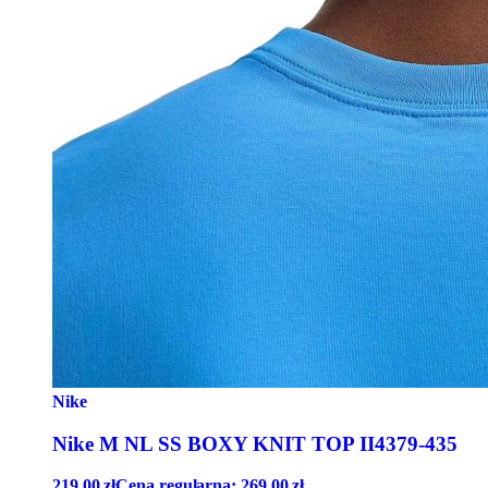
Nike
Nike M NL SS BOXY KNIT TOP II4379-435
219,00
zł
Cena regularna:
269,00
zł