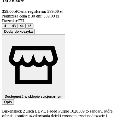
1028309
359,00
zł
Cena regularna:
589,00
zł
Najniższa cena z 30 dni:
359,00
zł
Rozmiar EU
41
43
44
45
Dodaj do koszyka
Dostępność w sklepie stacjonarnym
Opis
Birkenstock Zürich LEVE Faded Purple 1028309 to sandały, które
oferują komfort użytkowania dzięki ergonomicznej podeszwie i