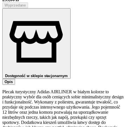
Wyprzedane
Dostępność w sklepie stacjonarnym
Opis
Plecak turystyczny Adidas AIRLINER w białym kolorze to
praktyczny wybór dla osób ceniących sobie minimalistyczny design
i funkcjonalność. Wykonany z poliestru, gwarantuje trwałość, co
przydaje się podczas intensywnego użytkowania. Jego pojemność
12 litrów oraz jedna komora pozwalają na uporządkowanie
niezbędnych rzeczy, takich jak napój, przekąski czy sprzęt
sportowy. Dodatkowa kieszeń umożliwia łatwy dostęp do