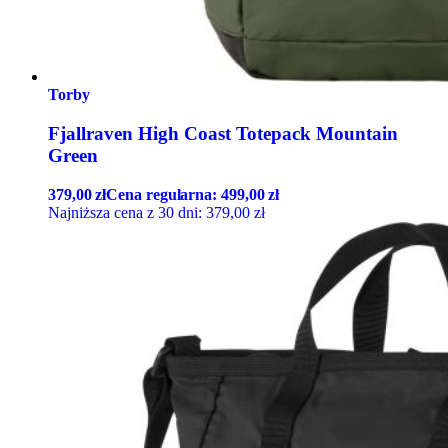
Torby
Fjallraven High Coast Totepack Mountain
Green
379,00
zł
Cena regularna:
499,00
zł
Najniższa cena z 30 dni:
379,00
zł