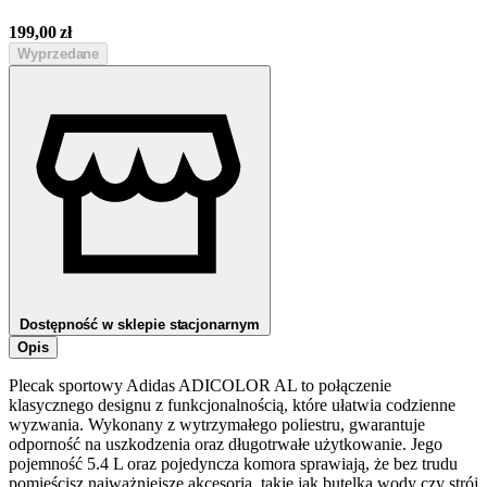
199,00
zł
Wyprzedane
Dostępność w sklepie stacjonarnym
Opis
Plecak sportowy Adidas ADICOLOR AL to połączenie
klasycznego designu z funkcjonalnością, które ułatwia codzienne
wyzwania. Wykonany z wytrzymałego poliestru, gwarantuje
odporność na uszkodzenia oraz długotrwałe użytkowanie. Jego
pojemność 5.4 L oraz pojedyncza komora sprawiają, że bez trudu
pomieścisz najważniejsze akcesoria, takie jak butelka wody czy strój