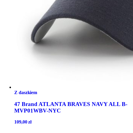
Z daszkiem
47 Brand ATLANTA BRAVES NAVY ALL B-
MVP01WBV-NYC
109,00
zł