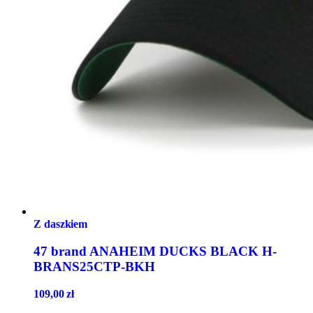
Z daszkiem
47 brand ANAHEIM DUCKS BLACK H-
BRANS25CTP-BKH
109,00
zł