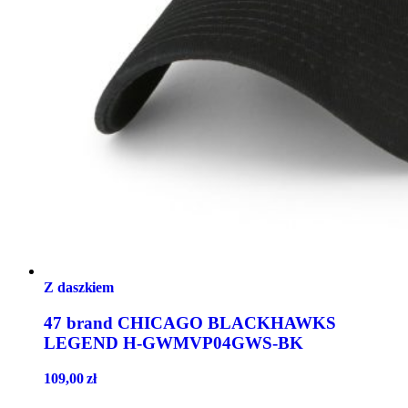
Z daszkiem
47 brand CHICAGO BLACKHAWKS
LEGEND H-GWMVP04GWS-BK
109,00
zł