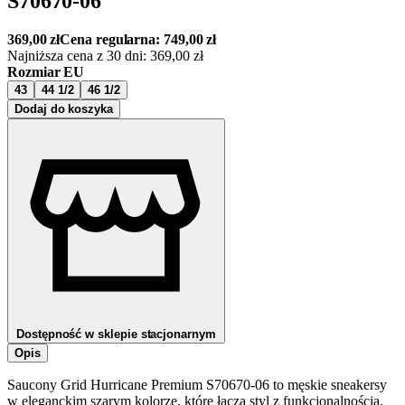
S70670-06
369,00
zł
Cena regularna:
749,00
zł
Najniższa cena z 30 dni:
369,00
zł
Rozmiar EU
43
44 1/2
46 1/2
Dodaj do koszyka
Dostępność w sklepie stacjonarnym
Opis
Saucony Grid Hurricane Premium S70670-06 to męskie sneakersy
w eleganckim szarym kolorze, które łączą styl z funkcjonalnością.