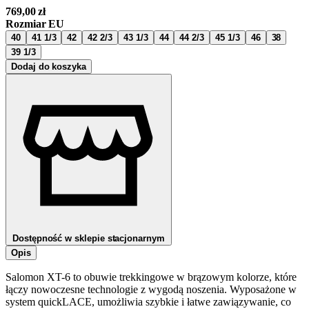
769,00
zł
Rozmiar EU
40
41 1/3
42
42 2/3
43 1/3
44
44 2/3
45 1/3
46
38
39 1/3
Dodaj do koszyka
Dostępność w sklepie stacjonarnym
Opis
Salomon XT-6 to obuwie trekkingowe w brązowym kolorze, które
łączy nowoczesne technologie z wygodą noszenia. Wyposażone w
system quickLACE, umożliwia szybkie i łatwe zawiązywanie, co