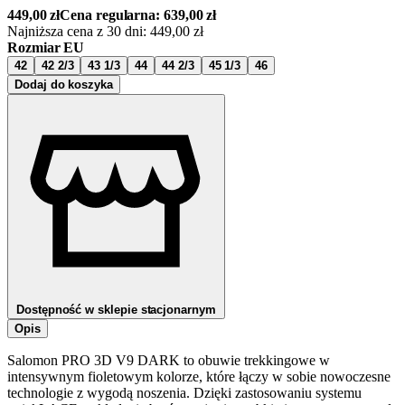
449,00
zł
Cena regularna:
639,00
zł
Najniższa cena z 30 dni:
449,00
zł
Rozmiar EU
42
42 2/3
43 1/3
44
44 2/3
45 1/3
46
Dodaj do koszyka
Dostępność w sklepie stacjonarnym
Opis
Salomon PRO 3D V9 DARK to obuwie trekkingowe w
intensywnym fioletowym kolorze, które łączy w sobie nowoczesne
technologie z wygodą noszenia. Dzięki zastosowaniu systemu