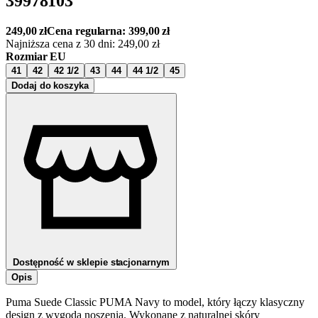
39978103
249,00
zł
Cena regularna:
399,00
zł
Najniższa cena z 30 dni:
249,00
zł
Rozmiar EU
41
42
42 1/2
43
44
44 1/2
45
Dodaj do koszyka
Dostępność w sklepie stacjonarnym
Opis
Puma Suede Classic PUMA Navy to model, który łączy klasyczny
design z wygodą noszenia. Wykonane z naturalnej skóry