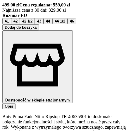
499,00
zł
Cena regularna:
559,00
zł
Najniższa cena z 30 dni:
329,00
zł
Rozmiar EU
41
42
42 1/2
43
44
44 1/2
46
Dodaj do koszyka
Dostępność w sklepie stacjonarnym
Opis
Buty Puma Fade Nitro Ripstop TR 40635901 to doskonałe
połączenie funkcjonalności i stylu, które można nosić przez cały
rok. Wykonane z wytrzymałego tworzywa sztucznego, zapewniają