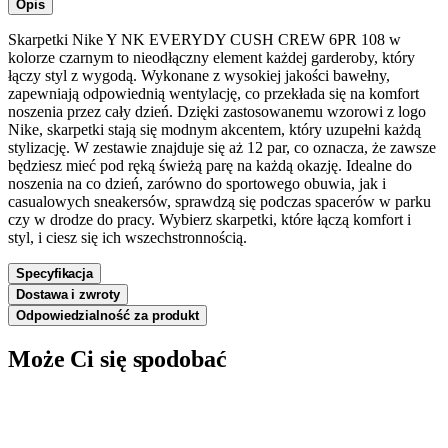
Opis
Skarpetki Nike Y NK EVERYDY CUSH CREW 6PR 108 w
kolorze czarnym to nieodłączny element każdej garderoby, który
łączy styl z wygodą. Wykonane z wysokiej jakości bawełny,
zapewniają odpowiednią wentylację, co przekłada się na komfort
noszenia przez cały dzień. Dzięki zastosowanemu wzorowi z logo
Nike, skarpetki stają się modnym akcentem, który uzupełni każdą
stylizację. W zestawie znajduje się aż 12 par, co oznacza, że zawsze
będziesz mieć pod ręką świeżą parę na każdą okazję. Idealne do
noszenia na co dzień, zarówno do sportowego obuwia, jak i
casualowych sneakersów, sprawdzą się podczas spacerów w parku
czy w drodze do pracy. Wybierz skarpetki, które łączą komfort i
styl, i ciesz się ich wszechstronnością.
Specyfikacja
Dostawa i zwroty
Odpowiedzialność za produkt
Może Ci się spodobać