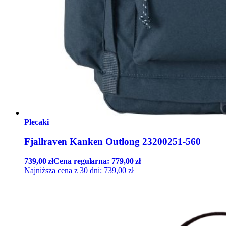
Plecaki
Fjallraven Kanken Outlong 23200251-560
739,00
zł
Cena regularna:
779,00
zł
Najniższa cena z 30 dni:
739,00
zł