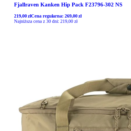
Fjallraven Kanken Hip Pack F23796-302 NS
219,00
zł
Cena regularna:
269,00
zł
Najniższa cena z 30 dni:
219,00
zł