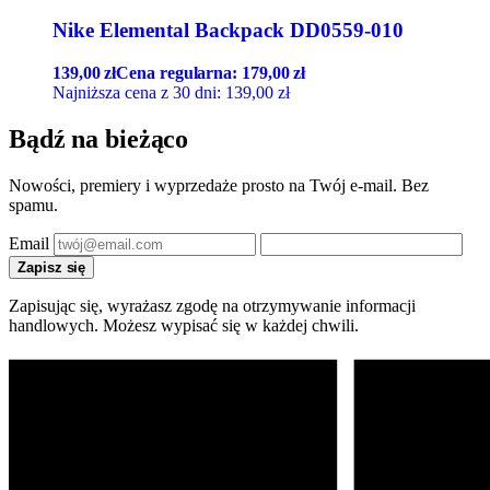
Nike Elemental Backpack DD0559-010
139,00
zł
Cena regularna:
179,00
zł
Najniższa cena z 30 dni:
139,00
zł
Bądź na bieżąco
Nowości, premiery i wyprzedaże prosto na Twój e-mail. Bez
spamu.
Email
Zapisz się
Zapisując się, wyrażasz zgodę na otrzymywanie informacji
handlowych. Możesz wypisać się w każdej chwili.