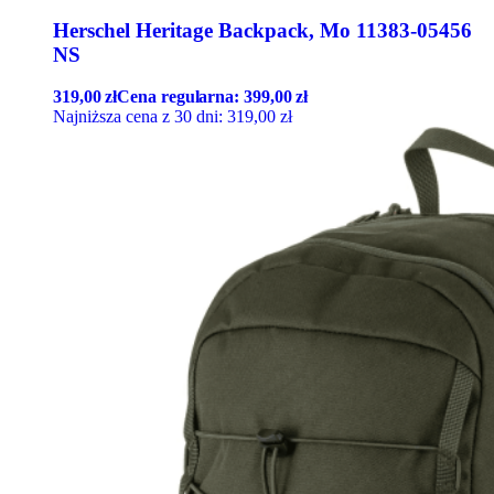
Herschel Heritage Backpack, Mo 11383-05456
NS
319,00
zł
Cena regularna:
399,00
zł
Najniższa cena z 30 dni:
319,00
zł