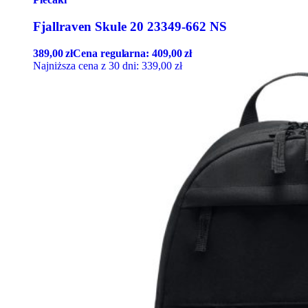
Fjallraven Skule 20 23349-662 NS
389,00
zł
Cena regularna:
409,00
zł
Najniższa cena z 30 dni:
339,00
zł