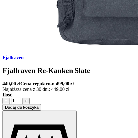
Fjallraven
Fjallraven Re-Kanken Slate
449,00
zł
Cena regularna:
499,00
zł
Najniższa cena z 30 dni:
449,00
zł
Ilość
−
+
Dodaj do koszyka