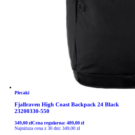
Plecaki
Fjallraven High Coast Backpack 24 Black
23200330-550
349,00
zł
Cena regularna:
489,00
zł
Najniższa cena z 30 dni:
349,00
zł