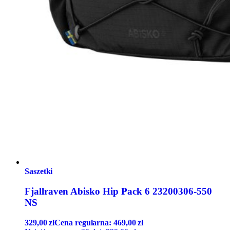
Saszetki
Fjallraven Abisko Hip Pack 6 23200306-550
NS
329,00
zł
Cena regularna:
469,00
zł