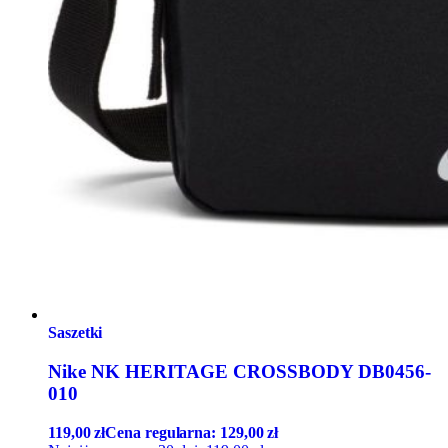
Saszetki
Nike NK HERITAGE CROSSBODY DB0456-
010
119,00
zł
Cena regularna:
129,00
zł