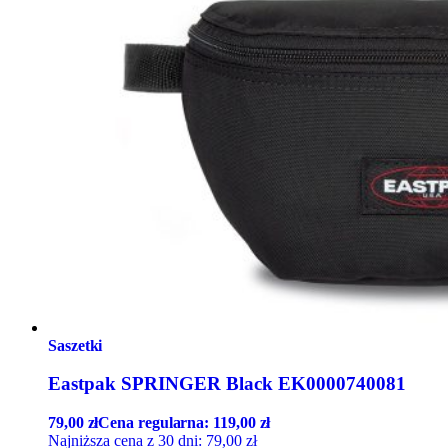
Saszetki
Eastpak SPRINGER Black EK0000740081
79,00
zł
Cena regularna:
119,00
zł
Najniższa cena z 30 dni:
79,00
zł