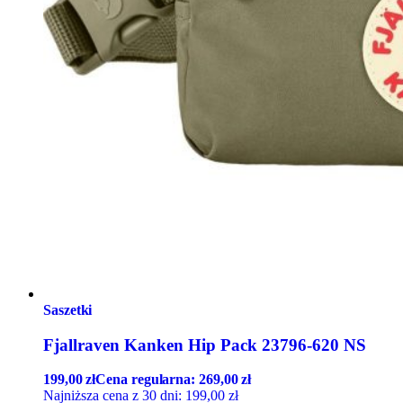
Saszetki
Fjallraven Kanken Hip Pack 23796-620 NS
199,00
zł
Cena regularna:
269,00
zł
Najniższa cena z 30 dni:
199,00
zł