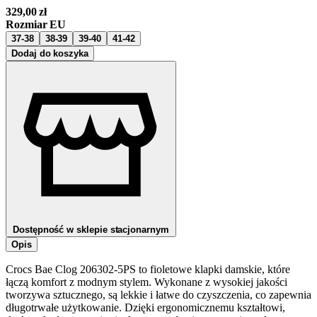
329,00
zł
Rozmiar EU
37-38
38-39
39-40
41-42
Dodaj do koszyka
Dostępność w sklepie stacjonarnym
Opis
Crocs Bae Clog 206302-5PS to fioletowe klapki damskie, które
łączą komfort z modnym stylem. Wykonane z wysokiej jakości
tworzywa sztucznego, są lekkie i łatwe do czyszczenia, co zapewnia
długotrwałe użytkowanie. Dzięki ergonomicznemu kształtowi,