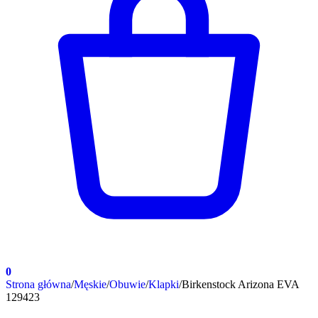
0
Strona główna
/
Męskie
/
Obuwie
/
Klapki
/
Birkenstock Arizona EVA
129423