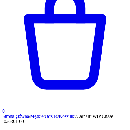
0
Strona główna
/
Męskie
/
Odzież
/
Koszulki
/
Carhartt WIP Chase
I026391-00J