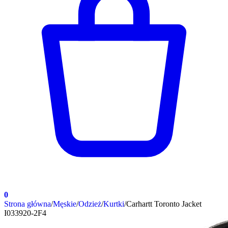
0
Strona główna
/
Męskie
/
Odzież
/
Kurtki
/
Carhartt Toronto Jacket
I033920-2F4