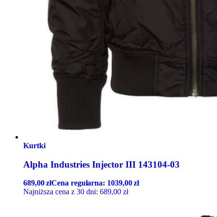
Kurtki
Alpha Industries Injector III 143104-03
689,00
zł
Cena regularna:
1039,00
zł
Najniższa cena z 30 dni:
689,00
zł