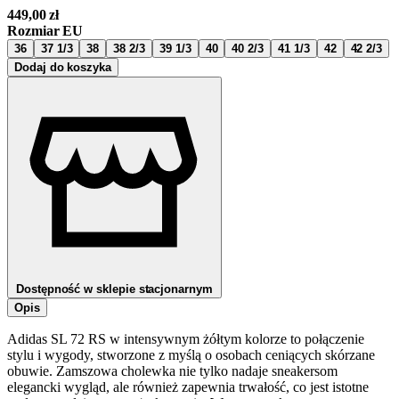
449,00
zł
Rozmiar EU
36
37 1/3
38
38 2/3
39 1/3
40
40 2/3
41 1/3
42
42 2/3
Dodaj do koszyka
Dostępność w sklepie stacjonarnym
Opis
Adidas SL 72 RS w intensywnym żółtym kolorze to połączenie
stylu i wygody, stworzone z myślą o osobach ceniących skórzane
obuwie. Zamszowa cholewka nie tylko nadaje sneakersom
elegancki wygląd, ale również zapewnia trwałość, co jest istotne