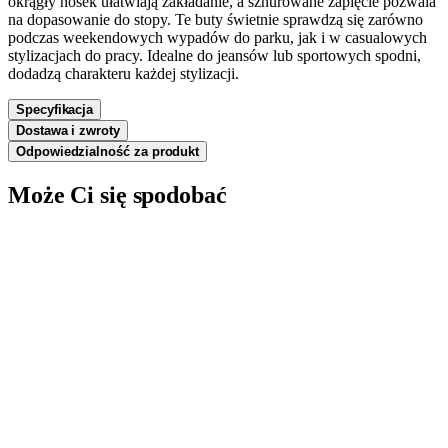
okrągły nosek ułatwiają zakładanie, a sznurowane zapięcie pozwala
na dopasowanie do stopy. Te buty świetnie sprawdzą się zarówno
podczas weekendowych wypadów do parku, jak i w casualowych
stylizacjach do pracy. Idealne do jeansów lub sportowych spodni,
dodadzą charakteru każdej stylizacji.
Specyfikacja
Dostawa i zwroty
Odpowiedzialność za produkt
Może Ci się spodobać