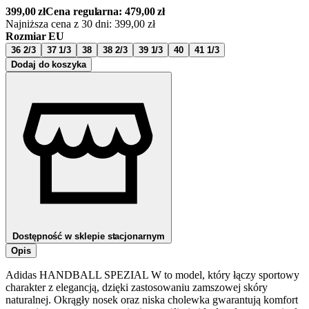
399,00
zł
Cena regularna:
479,00
zł
Najniższa cena z 30 dni:
399,00
zł
Rozmiar EU
36 2/3
37 1/3
38
38 2/3
39 1/3
40
41 1/3
Dodaj do koszyka
Dostępność w sklepie stacjonarnym
Opis
Adidas HANDBALL SPEZIAL W to model, który łączy sportowy
charakter z elegancją, dzięki zastosowaniu zamszowej skóry
naturalnej. Okrągły nosek oraz niska cholewka gwarantują komfort