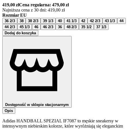
419,00
zł
Cena regularna:
479,00
zł
Najniższa cena z 30 dni:
419,00
zł
Rozmiar EU
36 2/3
38
38 2/3
39 1/3
40
41 1/3
42
42 2/3
43 1/3
44
44 2/3
45 1/3
46
46 2/3
36
48 2/3
35 1/2
37 1/3
Dodaj do koszyka
Dostępność w sklepie stacjonarnym
Opis
Adidas HANDBALL SPEZIAL IF7087 to męskie sneakersy w
intensywnym niebieskim kolorze, które wyróżniają się eleganckim