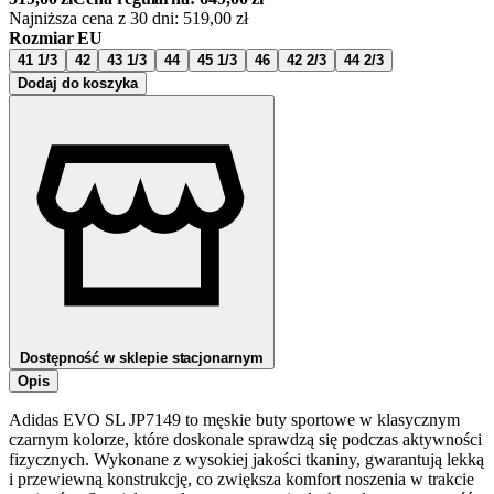
Najniższa cena z 30 dni:
519,00
zł
Rozmiar EU
41 1/3
42
43 1/3
44
45 1/3
46
42 2/3
44 2/3
Dodaj do koszyka
Dostępność w sklepie stacjonarnym
Opis
Adidas EVO SL JP7149 to męskie buty sportowe w klasycznym
czarnym kolorze, które doskonale sprawdzą się podczas aktywności
fizycznych. Wykonane z wysokiej jakości tkaniny, gwarantują lekką
i przewiewną konstrukcję, co zwiększa komfort noszenia w trakcie